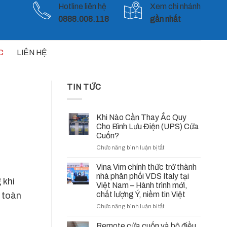
Hotline liên hệ
Xem chi nhánh
0888.008.118
gần nhất
C
LIÊN HỆ
TIN TỨC
Khi Nào Cần Thay Ắc Quy
Cho Bình Lưu Điện (UPS) Cửa
Cuốn?
ở
Chức năng bình luận bị tắt
Khi
Nào
Vina Vim chính thức trở thành
Cần
nhà phân phối VDS Italy tại
 khi
Thay
Việt Nam – Hành trình mới,
Ắc
chất lượng Ý, niềm tin Việt
n toàn
Quy
ở
Chức năng bình luận bị tắt
Cho
Vina
Bình
Vim
Remote cửa cuốn và bộ điều
Lưu