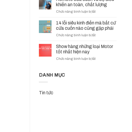
chính
Điện
khiển an toàn, chất lượng
thức
(UPS)
ở
Chức năng bình luận bị tắt
trở
Cửa
Remote
thành
Cuốn?
cửa
14 lỗi siêu kinh điển mà bất cứ
nhà
cuốn
cửa cuốn nào cũng gặp phải
phân
và
phối
ở
Chức năng bình luận bị tắt
bộ
VDS
14
điều
Italy
lỗi
Show hàng những loại Motor
khiển
tại
siêu
tốt nhất hiện nay
an
Việt
kinh
toàn,
Nam
.
ở
Chức năng bình luận bị tắt
điển
chất
–
Show
mà
lượng
Hành
hàng
bất
trình
những
DANH MỤC
cứ
mới,
loại
cửa
chất
Motor
cuốn
lượng
tốt
nào
Tin tức
Ý,
nhất
cũng
niềm
hiện
gặp
tin
nay
phải
Việt