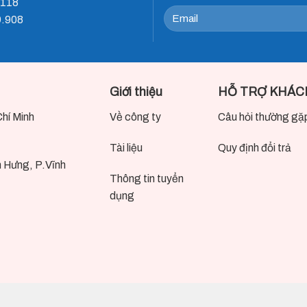
.118
9.908
Giới thiệu
HỖ TRỢ KHÁC
Chí Minh
Về công ty
Câu hỏi thường gặ
Tài liệu
Quy định đổi trả
h Hưng, P.Vĩnh
Thông tin tuyển
dụng