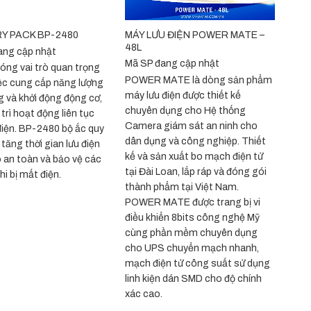
+
MÁY LƯU ĐIỆN POWER MATE –
Y PACK BP-2480
48L
ang cập nhật
Mã SP đang cập nhật
óng vai trò quan trọng
POWER MATE là dòng sản phẩm
ệc cung cấp năng lượng
máy lưu điện được thiết kế
 và khởi động động cơ,
chuyên dụng cho Hệ thống
trì hoạt động liên tục
Camera giám sát an ninh cho
điện. BP-2480 bộ ắc quy
dân dụng và công nghiệp. Thiết
tăng thời gian lưu điện
kế và sản xuất bo mạch điện tử
an toàn và bảo vệ các
tại Đài Loan, lắp ráp và đóng gói
khi bị mất điện.
thành phẩm tại Việt Nam.
POWER MATE được trang bị vi
điều khiển 8bits công nghệ Mỹ
cùng phần mềm chuyên dụng
cho UPS chuyển mạch nhanh,
mạch điện tử công suất sử dụng
linh kiện dán SMD cho độ chính
xác cao.