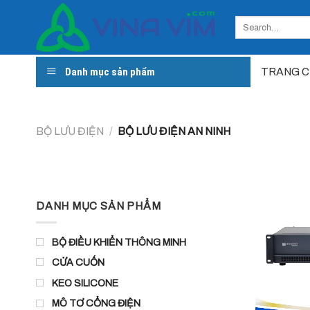
Skip
to
content
Danh mục sản phẩm
TRANG 
BỘ LƯU ĐIỆN
/
BỘ LƯU ĐIỆN AN NINH
DANH MỤC SẢN PHẨM
BỘ ĐIỀU KHIỂN THÔNG MINH
CỬA CUỐN
KEO SILICONE
MÔ TƠ CỔNG ĐIỆN