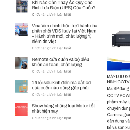
Khi Nào Cần Thay Ắc Quy Cho
Bình Lưu Điện (UPS) Cửa Cuốn?
ở
Chức năng bình luận bị tắt
Khi
Nào
Vina Vim chính thức trở thành nhà
Cần
phân phối VDS Italy tại Việt Nam
Thay
– Hành trình mới, chất lượng Ý,
Ắc
niềm tin Việt
Quy
ở
Chức năng bình luận bị tắt
Cho
Vina
Bình
Vim
Remote cửa cuốn và bộ điều
Lưu
chính
Điện
khiển an toàn, chất lượng
+
thức
(UPS)
ở
Chức năng bình luận bị tắt
trở
Cửa
Remote
MÁY LƯU Đ
thành
Cuốn?
cửa
NINH CCTV
14 lỗi siêu kinh điển mà bất cứ
nhà
cuốn
cửa cuốn nào cũng gặp phải
phân
Mã SP đang
và
phối
ở
Chức năng bình luận bị tắt
CCTV POWE
bộ
VDS
14
điều
phẩm máy lư
Italy
lỗi
Show hàng những loại Motor tốt
khiển
tại
chuyên dụn
siêu
nhất hiện nay
an
Việt
kinh
Camera giám
toàn,
Nam
ở
Chức năng bình luận bị tắt
điển
chất
dân dụng và
–
Show
mà
lượng
Hành
kế và sản x
hàng
bất