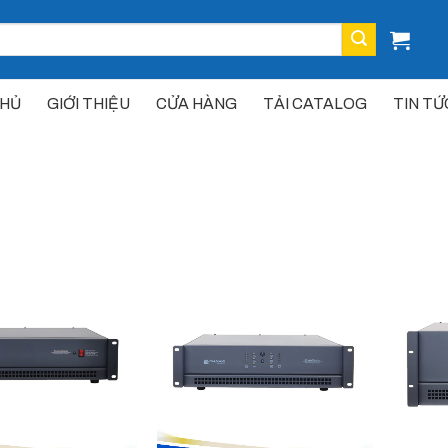
CHỦ
GIỚI THIỆU
CỬA HÀNG
TẢI CATALOG
TIN TỨ