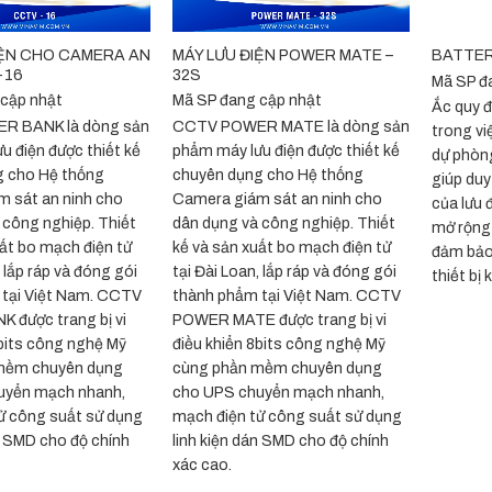
+
+
IỆN CHO CAMERA AN
MÁY LƯU ĐIỆN POWER MATE –
BATTER
-16
32S
Mã SP đ
 cập nhật
Mã SP đang cập nhật
Ắc quy đ
R BANK là dòng sản
CCTV POWER MATE là dòng sản
trong vi
u điện được thiết kế
phẩm máy lưu điện được thiết kế
dự phòng
g cho Hệ thống
chuyên dụng cho Hệ thống
giúp duy 
 sát an ninh cho
Camera giám sát an ninh cho
của lưu 
 công nghiệp. Thiết
dân dụng và công nghiệp. Thiết
mở rộng 
uất bo mạch điện tử
kế và sản xuất bo mạch điện tử
đảm bảo 
, lắp ráp và đóng gói
tại Đài Loan, lắp ráp và đóng gói
thiết bị 
 tại Việt Nam. CCTV
thành phẩm tại Việt Nam. CCTV
 được trang bị vi
POWER MATE được trang bị vi
8bits công nghệ Mỹ
điều khiển 8bits công nghệ Mỹ
mềm chuyên dụng
cùng phần mềm chuyên dụng
uyển mạch nhanh,
cho UPS chuyển mạch nhanh,
ử công suất sử dụng
mạch điện tử công suất sử dụng
án SMD cho độ chính
linh kiện dán SMD cho độ chính
xác cao.