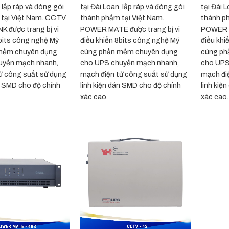
, lắp ráp và đóng gói
tại Đài Loan, lắp ráp và đóng gói
tại Đài 
 tại Việt Nam. CCTV
thành phẩm tại Việt Nam.
thành p
 được trang bị vi
POWER MATE được trang bị vi
POWER B
8bits công nghệ Mỹ
điều khiển 8bits công nghệ Mỹ
điều khi
mềm chuyên dụng
cùng phần mềm chuyên dụng
cùng ph
uyển mạch nhanh,
cho UPS chuyển mạch nhanh,
cho UPS
ử công suất sử dụng
mạch điện tử công suất sử dụng
mạch đi
án SMD cho độ chính
linh kiện dán SMD cho độ chính
linh kiệ
xác cao.
xác cao.
+