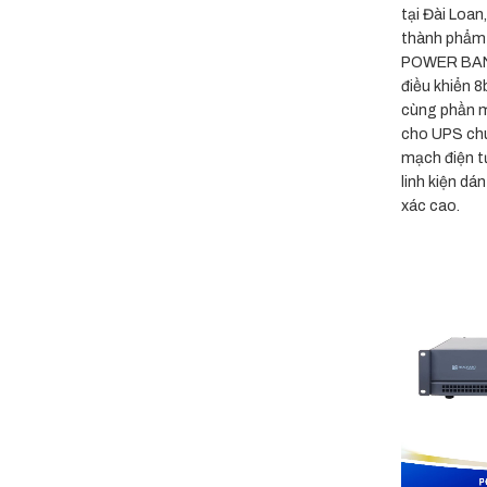
trình
những
tại Đài Loan
cứ
mới,
loại
cửa
thành phẩm
chất
Motor
cuốn
POWER BANK
lượng
tốt
nào
Ý,
nhất
điều khiển 
cũng
niềm
hiện
gặp
cùng phần 
tin
nay
phải
cho UPS ch
Việt
mạch điện t
linh kiện d
xác cao.
+