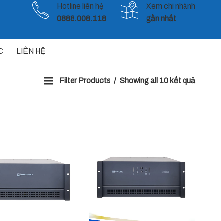
Hotline liên hệ
Xem chi nhánh
0888.008.118
gần nhất
C
LIÊN HỆ
Filter Products
Showing all 10 kết quả