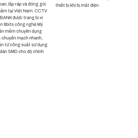
Loan, lắp ráp và đóng gói
thiết bị khi bị mất điện.
hẩm tại Việt Nam. CCTV
ANK được trang bị vi
ển 8bits công nghệ Mỹ
ần mềm chuyên dụng
 chuyển mạch nhanh,
ện tử công suất sử dụng
n dán SMD cho độ chính