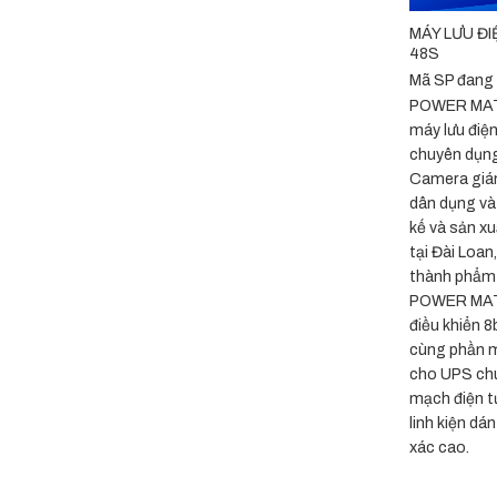
MÁY LƯU Đ
48S
Mã SP đang
POWER MATE
máy lưu điện
chuyên dụn
Camera giám
dân dụng và
kế và sản x
tại Đài Loan
thành phẩm 
POWER MATE
điều khiển 
cùng phần 
cho UPS ch
mạch điện t
linh kiện d
xác cao.