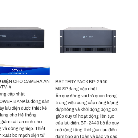
+
U ĐIỆN CHO CAMERA AN
BATTERY PACK BP-2440
CTV-4
Mã SP đang cập nhật
ang cập nhật
Ắc quy đóng vai trò quan trọng
OWER BANK là dòng sản
trong việc cung cấp năng lượng
 lưu điện được thiết kế
dự phòng và khởi động động cơ,
dụng cho Hệ thống
giúp duy trì hoạt động liên tục
giám sát an ninh cho
của lưu điện. BP-2440 bộ ắc quy
 và công nghiệp. Thiết
mở rộng tăng thời gian lưu điện
n xuất bo mạch điện tử
đảm bảo an toàn và bảo vệ các