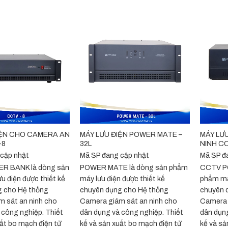
+
+
IỆN CHO CAMERA AN
MÁY LƯU ĐIỆN POWER MATE –
MÁY LƯ
-8
32L
NINH C
 cập nhật
Mã SP đang cập nhật
Mã SP đ
R BANK là dòng sản
POWER MATE là dòng sản phẩm
CCTV P
u điện được thiết kế
máy lưu điện được thiết kế
phẩm máy
g cho Hệ thống
chuyên dụng cho Hệ thống
chuyên 
 sát an ninh cho
Camera giám sát an ninh cho
Camera 
 công nghiệp. Thiết
dân dụng và công nghiệp. Thiết
dân dụng
uất bo mạch điện tử
kế và sản xuất bo mạch điện tử
kế và sả