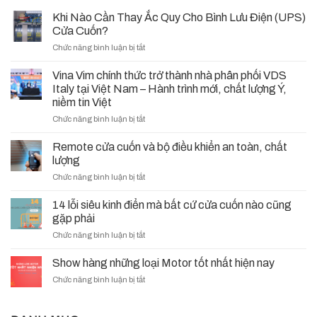
Khi Nào Cần Thay Ắc Quy Cho Bình Lưu Điện (UPS)
Cửa Cuốn?
ở
Chức năng bình luận bị tắt
Khi
Nào
Vina Vim chính thức trở thành nhà phân phối VDS
Cần
Italy tại Việt Nam – Hành trình mới, chất lượng Ý,
Thay
niềm tin Việt
Ắc
ở
Chức năng bình luận bị tắt
Quy
Vina
Cho
Vim
Bình
Remote cửa cuốn và bộ điều khiển an toàn, chất
chính
Lưu
lượng
thức
Điện
ở
Chức năng bình luận bị tắt
trở
(UPS)
Remote
thành
Cửa
cửa
nhà
14 lỗi siêu kinh điển mà bất cứ cửa cuốn nào cũng
Cuốn?
cuốn
phân
gặp phải
và
phối
ở
Chức năng bình luận bị tắt
bộ
VDS
14
điều
Italy
lỗi
khiển
Show hàng những loại Motor tốt nhất hiện nay
tại
siêu
an
Việt
ở
Chức năng bình luận bị tắt
kinh
toàn,
Nam
Show
điển
chất
–
hàng
mà
lượng
Hành
những