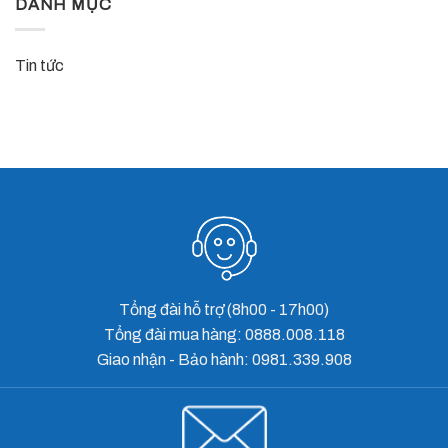
DANH MỤC
bất
trình
loại
cứ
mới,
Motor
cửa
chất
tốt
cuốn
lượng
Tin tức
nhất
nào
Ý,
hiện
cũng
niềm
nay
gặp
tin
phải
Việt
Tổng đài hỗ trợ (8h00 - 17h00)
Tổng đài mua hàng: 0888.008.118
Giao nhận - Bảo hành: 0981.339.908