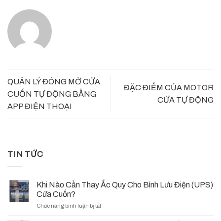
QUẢN LÝ ĐÓNG MỞ CỬA
ĐẶC ĐIỂM CỦA MOTOR
CUỐN TỰ ĐỘNG BẰNG
CỬA TỰ ĐỘNG
APP ĐIỆN THOẠI
TIN TỨC
Khi Nào Cần Thay Ắc Quy Cho Bình Lưu Điện (UPS)
Cửa Cuốn?
ở
Chức năng bình luận bị tắt
Khi