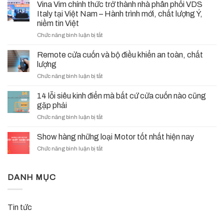
Nào
Vina Vim chính thức trở thành nhà phân phối VDS
Cần
Italy tại Việt Nam – Hành trình mới, chất lượng Ý,
Thay
niềm tin Việt
Ắc
ở
Chức năng bình luận bị tắt
Quy
Vina
Cho
Vim
Bình
Remote cửa cuốn và bộ điều khiển an toàn, chất
chính
Lưu
lượng
thức
Điện
ở
Chức năng bình luận bị tắt
trở
(UPS)
Remote
thành
Cửa
cửa
nhà
14 lỗi siêu kinh điển mà bất cứ cửa cuốn nào cũng
Cuốn?
cuốn
phân
gặp phải
và
phối
ở
Chức năng bình luận bị tắt
bộ
VDS
14
điều
Italy
lỗi
khiển
Show hàng những loại Motor tốt nhất hiện nay
tại
siêu
an
Việt
ở
Chức năng bình luận bị tắt
kinh
toàn,
Nam
Show
điển
chất
–
hàng
mà
lượng
Hành
những
DANH MỤC
bất
trình
loại
cứ
mới,
Motor
cửa
chất
tốt
cuốn
lượng
Tin tức
nhất
nào
Ý,
hiện
cũng
niềm