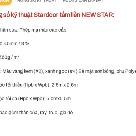
TION
THÔNG SỐ KỸ THUẬT
HƯỚNG DẪN LẮP ĐẶT
 số kỹ thuật Stardoor tấm liền NEW STAR:
u thân của: Thép mạ màu cao cấp
: 0.45mm 18 %
Z60g / m²
: Màu vàng kem (#2), xanh ngọc (#4) Bề mặt sơn bóng, phu Poly
ớc tối thiểu (Hpb x Wpb): 2.5m x 2.5m
uộc tối đa (Hpb x Wpb): 5.0mx5.5m
bao gồm thân của, ray, trục, gia đó.