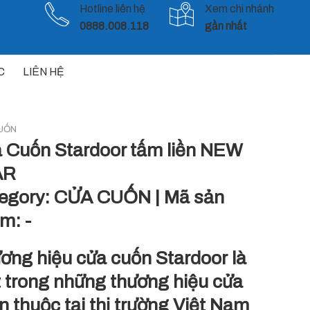
Hotline liên hệ
Xem chi nhánh
0888.008.118
gần nhất
C
LIÊN HỆ
UỐN
 Cuốn Stardoor tấm liền NEW
AR
egory:
CỬA CUỐN
|
Mã sản
ẩm:
-
ơng hiệu
cửa cuốn Stardoor
là
 trong những thương hiệu cửa
n thuộc tại thị trường Việt Nam