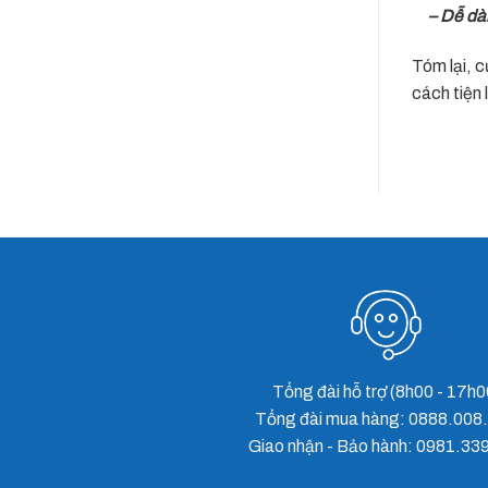
– Dễ dà
Tóm lại, c
cách tiện 
Cửa Cuốn Stardoor tấm liền NEW STAR
Tổng đài hỗ trợ (8h00 - 17h0
Tổng đài mua hàng: 0888.008
Giao nhận - Bảo hành: 0981.33