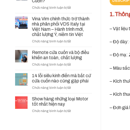
Cuốn?
DESCRIP
ở
Chức năng bình luận bị tắt
Khi
1.Thông
Nào
Vina Vim chính thức trở thành
Cần
nhà phân phối VDS Italy tại
Thay
– Vật liệ
Việt Nam – Hành trình mới,
Ắc
chất lượng Ý, niềm tin Việt
Quy
– Độ dày
ở
Chức năng bình luận bị tắt
Cho
Vina
Bình
Vim
Remote cửa cuốn và bộ điều
Lưu
– Độ mạ: 
chính
Điện
khiển an toàn, chất lượng
thức
(UPS)
ở
Chức năng bình luận bị tắt
trở
Cửa
– Màu sắc
Remote
thành
Cuốn?
cửa
14 lỗi siêu kinh điển mà bất cứ
nhà
cuốn
cửa cuốn nào cũng gặp phải
– Kích thư
phân
và
phối
ở
Chức năng bình luận bị tắt
bộ
VDS
14
– Kích th
điều
Italy
lỗi
Show hàng những loại Motor
khiển
tại
siêu
tốt nhất hiện nay
an
Việt
– Đơn giá 
kinh
toàn,
Nam
ở
Chức năng bình luận bị tắt
điển
chất
–
Show
mà
lượng
Hành
hàng
bất
trình
những
cứ
mới,