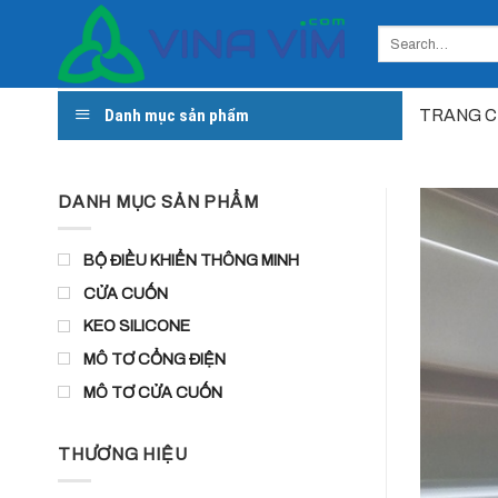
Skip
to
content
Danh mục sản phẩm
TRANG 
DANH MỤC SẢN PHẨM
BỘ ĐIỀU KHIỂN THÔNG MINH
CỬA CUỐN
KEO SILICONE
MÔ TƠ CỔNG ĐIỆN
MÔ TƠ CỬA CUỐN
THƯƠNG HIỆU