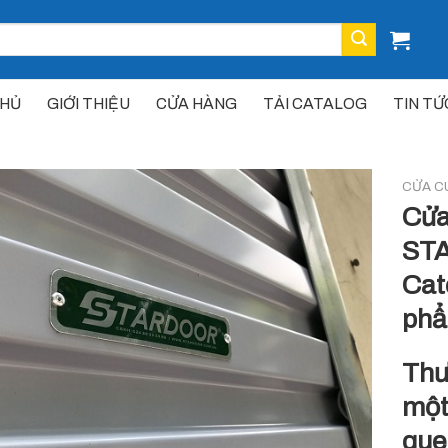
CHỦ
GIỚI THIỆU
CỬA HÀNG
TẢI CATALOG
TIN TỨ
CỬA C
Cửa
ST
Cat
ph
Thư
một
que