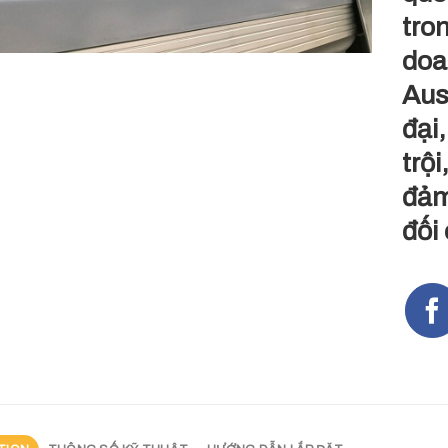
tron
doa
Aust
đại
trộ
đảm
đối