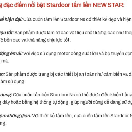
 đặc điểm nổi bật Stardoor tấm liền NEW STAR:
ế hiện đại:
Cửa cuốn tấm liền Stardoor Ns có thiết kế đẹp và hiện 
ệu tốt:
Sản phẩm được làm từ các vật liệu chất lượng cao như thé
ộ bền cao và khả năng chịu lực tốt.
động êm ái:
Với việc sử dụng motor công suất lớn và bộ truyền độ
t mà.
àn:
Sản phẩm được trang bị các thiết bị an toàn như cảm biến va đậ
tâm sử dụng.
 dụng:
Cửa cuốn tấm liền Stardoor Ns có thể được điều khiển bằng
g dây hoặc bằng hệ thống tự động, giúp người dùng dễ dàng sử 
kiệm không gian:
Với thiết kế tấm liền, cửa cuốn tấm liền Stardoor 
ống.