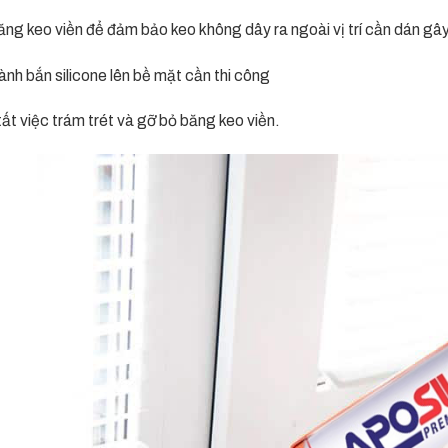
g keo viền để đảm bảo keo không dây ra ngoài vị trí cần dán g
nh bắn silicone lên bề mặt cần thi công
t việc trám trét và gỡ bỏ băng keo viền.