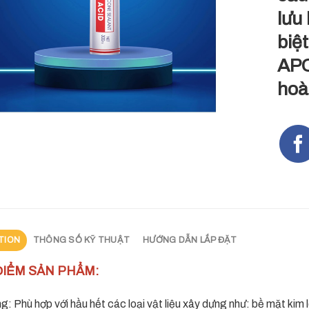
lưu
biệt
APO
hoà
TION
THÔNG SỐ KỸ THUẬT
HƯỚNG DẪN LẮP ĐẶT
 ĐIỂM SẢN PHẨM:
: Phù hợp với hầu hết các loại vật liệu xây dựng như: bề mặt kim