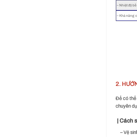
loại
cửa
chất
– Nhiệt độ bề
Motor
cuốn
lượng
tốt
nào
Ý,
– Khả năng c
nhất
cũng
niềm
hiện
gặp
tin
nay
phải
Việt
2. HƯỚ
Để có thể
chuyên dụn
| Cách s
– Vệ sinh