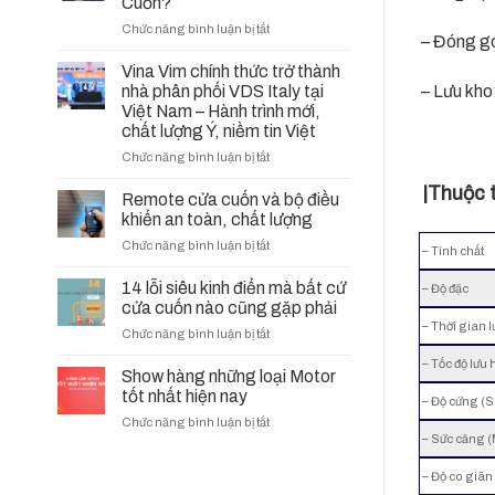
Cuốn?
ở
Chức năng bình luận bị tắt
– Đóng gó
Khi
Nào
Vina Vim chính thức trở thành
Cần
– Lưu kho:
nhà phân phối VDS Italy tại
Thay
Việt Nam – Hành trình mới,
Ắc
chất lượng Ý, niềm tin Việt
Quy
ở
Chức năng bình luận bị tắt
Cho
Vina
Bình
|Thuộc t
Vim
Remote cửa cuốn và bộ điều
Lưu
chính
Điện
khiển an toàn, chất lượng
thức
(UPS)
ở
Chức năng bình luận bị tắt
trở
– Tính chất
Cửa
Remote
thành
Cuốn?
cửa
14 lỗi siêu kinh điển mà bất cứ
nhà
– Độ đặc
cuốn
cửa cuốn nào cũng gặp phải
phân
và
phối
– Thời gian 
ở
Chức năng bình luận bị tắt
bộ
VDS
14
điều
Italy
– Tốc độ lưu
lỗi
Show hàng những loại Motor
khiển
tại
siêu
tốt nhất hiện nay
an
Việt
– Độ cứng (S
kinh
toàn,
Nam
ở
Chức năng bình luận bị tắt
điển
chất
–
– Sức căng 
Show
mà
lượng
Hành
hàng
bất
trình
– Độ co giãn
những
cứ
mới,