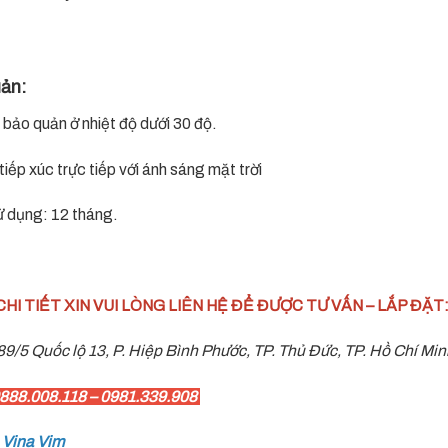
ản:
bảo quản ở nhiệt độ dưới 30 độ.
ếp xúc trực tiếp với ánh sáng mặt trời
 dụng: 12 tháng.
CHI TIẾT XIN VUI LÒNG LIÊN HỆ ĐỂ ĐƯỢC TƯ VẤN – LẮP ĐẶT
89/5 Quốc lộ 13, P. Hiệp Bình Phước, TP. Thủ Đức, TP. Hồ Chí Min
0888.008.118 – 0981.339.908
:
Vina Vim