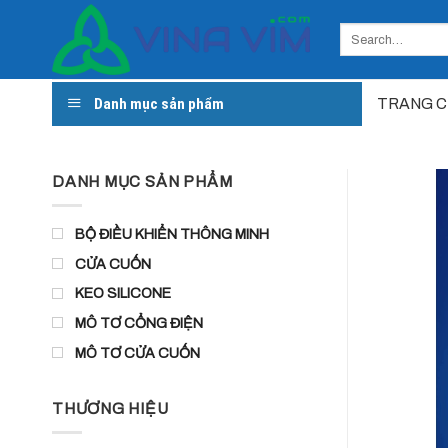
Skip
to
content
Danh mục sản phẩm
TRANG 
DANH MỤC SẢN PHẨM
BỘ ĐIỀU KHIỂN THÔNG MINH
CỬA CUỐN
KEO SILICONE
MÔ TƠ CỔNG ĐIỆN
MÔ TƠ CỬA CUỐN
THƯƠNG HIỆU