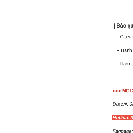
| Bảo qu
– Giữ và 
– Tránh ti
– Hạn sử
>>> MỌI 
Địa chỉ: 3
Hotline: 
Fanpage