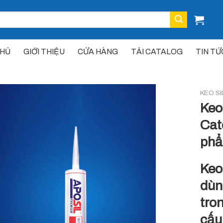
CHỦ
GIỚI THIỆU
CỬA HÀNG
TẢI CATALOG
TIN TỨ
KEO SI
Keo
Cat
ph
Keo
dùn
tron
cấu