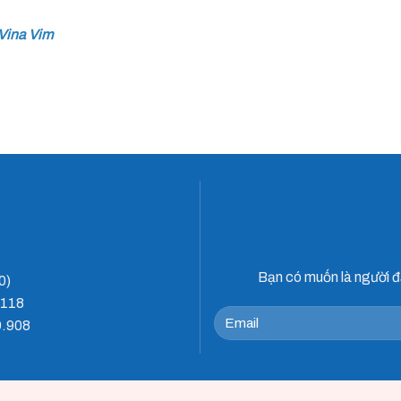
Vina Vim
Bạn có muốn là người đ
0)
.118
9.908