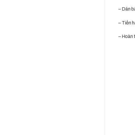
– Dán băn
– Tiến hà
– Hoàn tấ