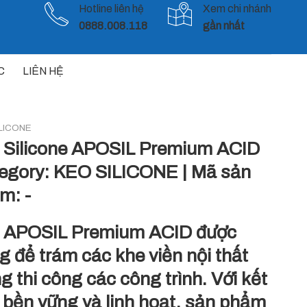
Hotline liên hệ
Xem chi nhánh
0888.008.118
gần nhất
C
LIÊN HỆ
LICONE
 Silicone APOSIL Premium ACID
egory:
KEO SILICONE
|
Mã sản
ẩm:
-
 APOSIL Premium ACID được
g để trám các khe viền nội thất
g thi công các công trình. Với kết
 bền vững và linh hoạt, sản phẩm