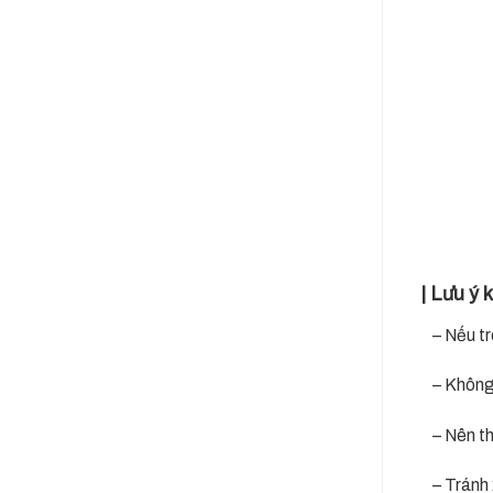
| Lưu ý 
– Nếu tron
– Không s
– Nên thi 
– Tránh x