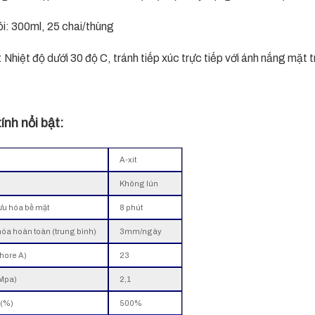
i: 300ml, 25 chai/thùng
 Nhiệt độ dưới 30 độ C, tránh tiếp xúc trực tiếp với ánh nắng mặt t
ính nổi bật:
A-xit
Không lún
lưu hóa bề mặt
8 phút
 hóa hoàn toàn (trung bình)
3mm/ngày
hore A)
23
(Mpa)
2,1
 (%)
500%