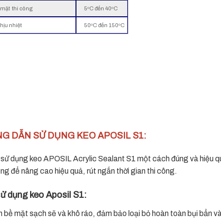
 mặt thi công
5ºC đến 40ºC
hịu nhiệt
50ºC đến 150ºC
NG DẪN SỬ DỤNG KEO APOSIL S1:
 sử dụng keo APOSIL Acrylic Sealant S1 một cách đúng và hiệu quả
g để nâng cao hiệu quả, rút ngắn thời gian thi công.
ử dụng keo Aposil S1:
 bề mặt sạch sẽ và khô ráo, đảm bảo loại bỏ hoàn toàn bụi bẩn v