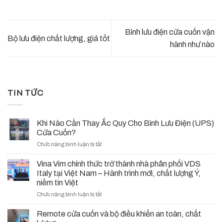
Bình lưu điện cửa cuốn vận
Bộ lưu điện chất lượng, giá tốt
hành như nào
TIN TỨC
Khi Nào Cần Thay Ắc Quy Cho Bình Lưu Điện (UPS)
Cửa Cuốn?
ở
Chức năng bình luận bị tắt
Khi
Nào
Vina Vim chính thức trở thành nhà phân phối VDS
Cần
Italy tại Việt Nam – Hành trình mới, chất lượng Ý,
Thay
niềm tin Việt
Ắc
ở
Chức năng bình luận bị tắt
Quy
Vina
Cho
Vim
Bình
Remote cửa cuốn và bộ điều khiển an toàn, chất
chính
Lưu