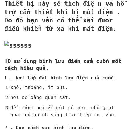
Thiết bị này sẽ tích điệ n và hỗ
trợ cần thiết khi bị mất điện
.
Do đó bạn vẫn có thể xài được
điều khiển từ xa khi mất điện.
HD sử dụng bình lưu điện cửa cuốn một
cách hiệu quả.
1 . Nơi lắp đặt bình lưu điện cửa cuốn.
khô, thoáng, ít bụi.
nơi dễ dàng quan sát.
để tránh nơi ẩm ướt có nước nhỏ giọt
hoặc có aasnh sáng trực tiếp rọi vào.
2 . Quy cách sạc bình lưu điện.