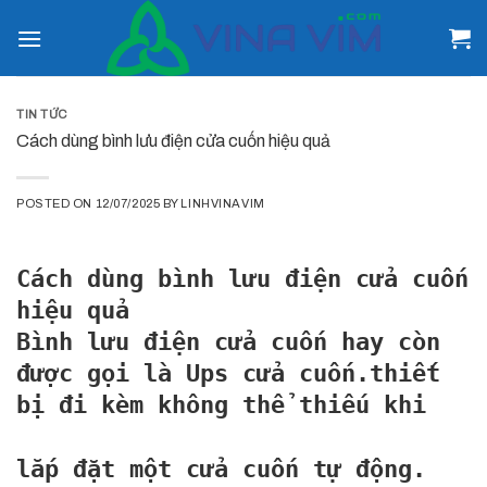
Skip
to
content
TIN TỨC
Cách dùng bình lưu điện cửa cuốn hiệu quả
POSTED ON
12/07/2025
BY
LINHVINAVIM
Cách dùng bình lưu điện cửa cuốn
hiệu quả
Bình lưu điện cửa cuốn hay còn
được gọi là Ups cửa cuốn.thiết
bị đi kèm không thể thiếu khi
lắp đặt một cửa cuốn tự động.