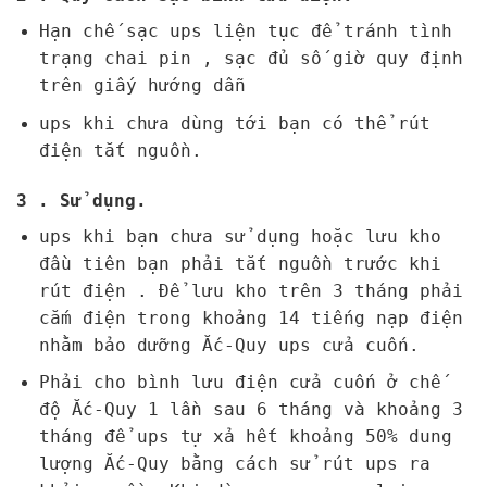
Hạn chế sạc ups liện tục để tránh tình
trạng chai pin , sạc đủ số giờ quy định
trên giấy hướng dẫn
ups khi chưa dùng tới bạn có thể rút
điện tắt nguồn.
3 . Sử dụng.
ups khi bạn chưa sử dụng hoặc lưu kho
đầu tiên bạn phải tắt nguồn trước khi
rút điện . Để lưu kho trên 3 tháng phải
cắm điện trong khoảng 14 tiếng nạp điện
nhằm bảo dưỡng Ắc-Quy ups cửa cuốn.
Phải cho bình lưu điện cửa cuốn ở chế
độ Ắc-Quy 1 lần sau 6 tháng và khoảng 3
tháng để ups tự xả hết khoảng 50% dung
lượng Ắc-Quy bằng cách sử rút ups ra