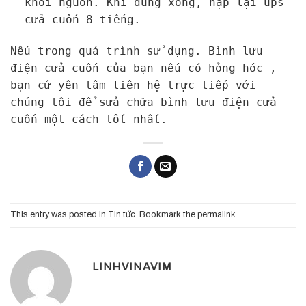
khỏi nguồn. Khi dùng xong, nạp lại ups
cửa cuốn 8 tiếng.
Nếu trong quá trình sử dụng. Bình lưu
điện cửa cuốn của bạn nếu có hỏng hóc ,
bạn cứ yên tâm liên hệ trực tiếp với
chúng tôi để
sửa chữa bình lưu điện cửa
cuốn
một cách tốt nhất.
This entry was posted in
Tin tức
. Bookmark the
permalink
.
LINHVINAVIM