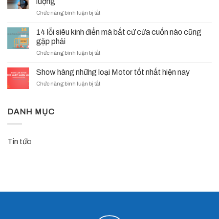
lượng
thức
Điện
ở
Chức năng bình luận bị tắt
trở
(UPS)
Remote
thành
Cửa
cửa
nhà
14 lỗi siêu kinh điển mà bất cứ cửa cuốn nào cũng
Cuốn?
cuốn
phân
gặp phải
và
phối
ở
Chức năng bình luận bị tắt
bộ
VDS
14
điều
Italy
lỗi
khiển
Show hàng những loại Motor tốt nhất hiện nay
tại
siêu
an
Việt
ở
Chức năng bình luận bị tắt
kinh
toàn,
Nam
Show
điển
chất
–
hàng
mà
lượng
Hành
những
DANH MỤC
bất
trình
loại
cứ
mới,
Motor
cửa
chất
tốt
cuốn
lượng
Tin tức
nhất
nào
Ý,
hiện
cũng
niềm
nay
gặp
tin
phải
Việt