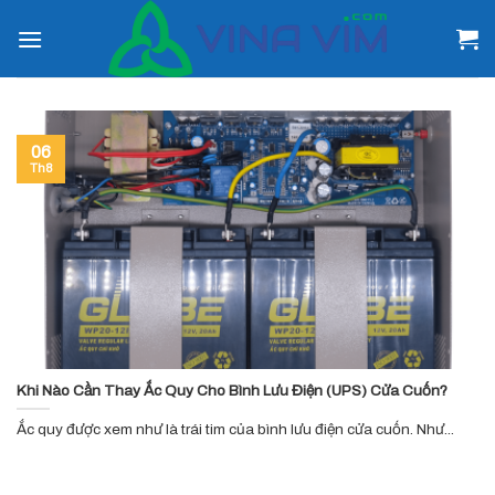
Skip
to
content
06
Th8
Khi Nào Cần Thay Ắc Quy Cho Bình Lưu Điện (UPS) Cửa Cuốn?
Ắc quy được xem như là trái tim của bình lưu điện cửa cuốn. Như...