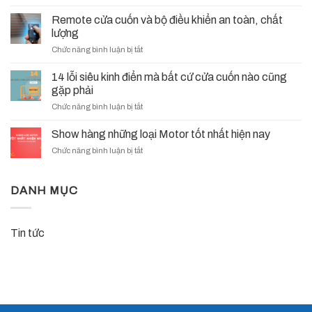
Vina
Cho
Vim
Bình
Remote cửa cuốn và bộ điều khiển an toàn, chất
chính
Lưu
lượng
thức
Điện
ở
Chức năng bình luận bị tắt
trở
(UPS)
Remote
thành
Cửa
cửa
nhà
14 lỗi siêu kinh điển mà bất cứ cửa cuốn nào cũng
Cuốn?
cuốn
phân
gặp phải
và
phối
ở
Chức năng bình luận bị tắt
bộ
VDS
14
điều
Italy
lỗi
khiển
Show hàng những loại Motor tốt nhất hiện nay
tại
siêu
an
Việt
ở
Chức năng bình luận bị tắt
kinh
toàn,
Nam
Show
điển
chất
–
hàng
mà
lượng
Hành
những
DANH MỤC
bất
trình
loại
cứ
mới,
Motor
cửa
chất
tốt
cuốn
lượng
Tin tức
nhất
nào
Ý,
hiện
cũng
niềm
nay
gặp
tin
phải
Việt