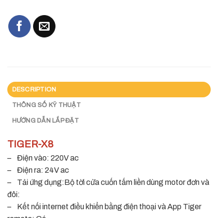
DESCRIPTION
THÔNG SỐ KỸ THUẬT
HƯỚNG DẪN LẮP ĐẶT
TIGER-X8
– Điện vào: 220V ac
– Điện ra: 24V ac
– Tải ứng dụng:Bộ tời cửa cuốn tấm liền dùng motor đơn và
đôi:
– Kết nối internet điều khiển bằng điện thoại và App Tiger