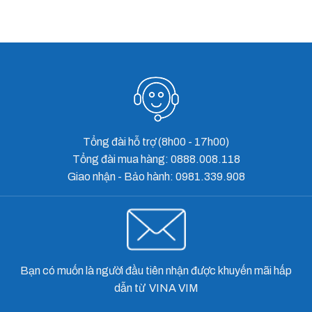
TIGER-X8/ALL IN ONE - BỘ NGUỒN TÍCH HỢP KẾT NỐI INTERNET ĐIỀU KHIỂN VÀ KIỂM SOÁT CỬA CUỐN ÚC 24V DC BẰNG ĐIỆN THOẠI
Tổng đài hỗ trợ (8h00 - 17h00)
Tổng đài mua hàng: 0888.008.118
Giao nhận - Bảo hành: 0981.339.908
Bạn có muốn là người đầu tiên nhận được khuyến mãi hấp
dẫn từ VINA VIM