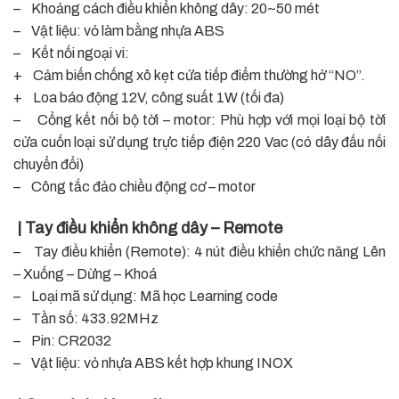
– Khoảng cách điều khiển không dây: 20~50 mét
– Vật liệu: vỏ làm bằng nhựa ABS
– Kết nối ngoại vi:
+ Cảm biến chống xô kẹt cửa tiếp điểm thường hở “NO”.
+ Loa báo động 12V, công suất 1W (tối đa)
– Cổng kết nối bộ tời – motor: Phù hợp với mọi loại bộ tời
cửa cuốn loại sử dụng trực tiếp điện 220 Vac (có dây đấu nối
chuyển đổi)
– Công tắc đảo chiều động cơ – motor
| Tay điều khiển không dây – Remote
– Tay điều khiển (Remote): 4 nút điều khiển chức năng Lên
– Xuống – Dừng – Khoá
– Loại mã sử dụng: Mã học Learning code
– Tần số: 433.92MHz
– Pin: CR2032
– Vật liệu: vỏ nhựa ABS kết hợp khung INOX