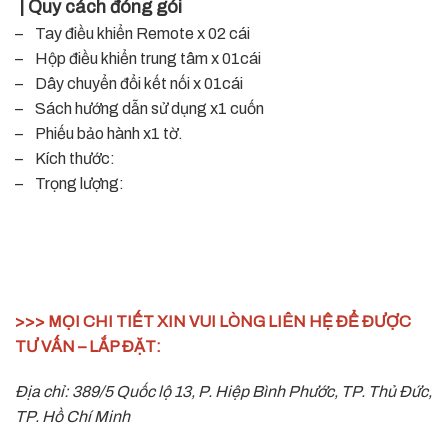
| Quy cách đóng gói
– Tay điều khiển Remote x 02 cái
– Hộp điều khiển trung tâm x 01cái
– Dây chuyển đổi kết nối x 01cái
– Sách hướng dẫn sử dụng x1 cuốn
– Phiếu bảo hành x1 tờ.
– Kích thước:
– Trọng lượng:
>>> MỌI CHI TIẾT XIN VUI LÒNG LIÊN HỆ ĐỂ ĐƯỢC
TƯ VẤN – LẮP ĐẶT:
Địa chỉ: 389/5 Quốc lộ 13, P. Hiệp Bình Phước, TP. Thủ Đức,
TP. Hồ Chí Minh