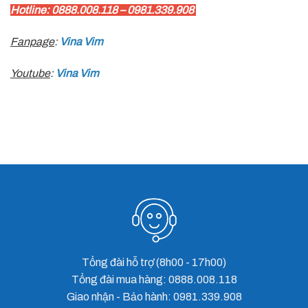
Hotline: 0888.008.118 – 0981.339.908
Fanpage
:
Vina Vim
Youtube
:
Vina Vim
TIGER X6 BỘ NGUỒN DC-24V TÍCH HỢP KẾT NỐI INTERNET ĐIỀU KHIỂN CỬA CUỐN BẰNG ĐIỆN THOẠI
Tổng đài hỗ trợ (8h00 - 17h00)
Tổng đài mua hàng: 0888.008.118
Giao nhận - Bảo hành: 0981.339.908