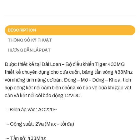
DESCRIPTION
THÔNG SỐ KỸ THUẬT
HƯỚNG DẪN LẮP ĐẶT
Được thiết kế tại Đài Loan – Bộ điều khiển Tiger 433MG
thiết kế chuyên dụng cho cửa cuốn, băng tần sóng 433Mhz
với những tính năng cơ bản: Đóng – Mở – Dừng – Khoá, tích
hợp cổng kết nối cảm biến chống xô bảo vệ cửa khi gặp vật
cản và kết nối còi báo động 12VDC.
– Điện áp vào: AC220~
– Công suất: 2Va (Max – tối đa)
– Tần số: 433Mhz